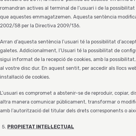
romandran actives al terminal de l’usuari i de la possibilita
que aquestes emmagatzemen. Aquesta sentència modifica l’ar
2002/58 per la Directiva 2009/136.
Arran d’aquesta sentència l’usuari té la possibilitat d’accep
galetes. Addicionalment, l’Usuari té la possibilitat de con
sigui informat de la recepció de cookies, amb la possibilitat, s
al vostre disc dur. En aquest sentit, per accedir als llocs w
instal·lació de cookies.
L’usuari es compromet a abstenir-se de reproduir, copiar, dis
altra manera comunicar públicament, transformar o modific
amb l’autorització del titular dels drets corresponents o ai
PROPIETAT INTEL·LECTUAL