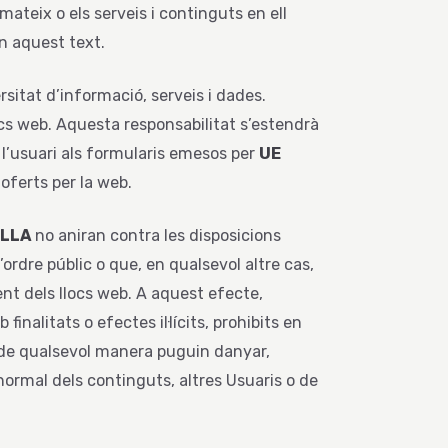
mateix o els serveis i continguts en ell
en aquest text.
sitat d’informació, serveis i dades.
locs web. Aquesta responsabilitat s’estendrà
r l’usuari als formularis emesos per
UE
oferts per la web.
ELLA
no aniran contra les disposicions
’ordre públic o que, en qualsevol altre cas,
nt dels llocs web. A aquest efecte,
finalitats o efectes il·lícits, prohibits en
ue de qualsevol manera puguin danyar,
ó normal dels continguts, altres Usuaris o de