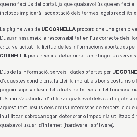
que no faci ús del portal, ja que qualsevol ús que en faci el 
inclosos implicarà l’acceptació dels termes legals recollits 
La pàgina web de
UE CORNELLA
proporciona una gran diver
L’usuari assumeix la responsabilitat en l’ús correcte dels l
a: La veracitat i la licitud de les informacions aportades pe
CORNELLA
per accedir a determinats continguts o serveis 
L’ús de la informació, serveis i dades ofertes per
UE CORN
d’aquestes condicions, la Llei, la moral, els bons costums o l
puguin suposar lesió dels drets de tercers o del funcioname
l’Usuari s’abstindrà d’utilitzar qualsevol dels continguts amb 
aquest text, lesius dels drets i interessos de tercers, o q
inutilitzar, sobrecarregar, deteriorar o impedir la utilitzaci
qualsevol usuari d’Internet (hardware i software).