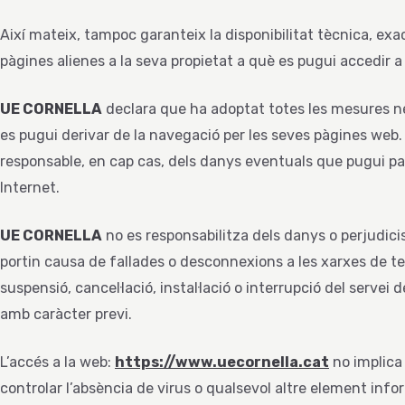
Així mateix, tampoc garanteix la disponibilitat tècnica, exac
pàgines alienes a la seva propietat a què es pugui accedir a 
UE CORNELLA
declara que ha adoptat totes les mesures ne
es pugui derivar de la navegació per les seves pàgines web
responsable, en cap cas, dels danys eventuals que pugui pat
Internet.
UE CORNELLA
no es responsabilitza dels danys o perjudicis
portin causa de fallades o desconnexions a les xarxes de t
suspensió, cancel·lació, instal·lació o interrupció del servei
amb caràcter previ.
L’accés a la web:
https://www.uecornella.cat
no implica 
controlar l’absència de virus o qualsevol altre element infor