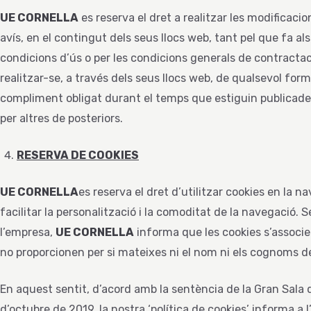
UE CORNELLA
es reserva el dret a realitzar les modificaci
avís, en el contingut dels seus llocs web, tant pel que fa al
condicions d’ús o per les condicions generals de contracta
realitzar-se, a través dels seus llocs web, de qualsevol for
compliment obligat durant el temps que estiguin publicades
per altres de posteriors.
RESERVA DE COOKIES
UE CORNELLA
es reserva el dret d’utilitzar cookies en la n
facilitar la personalització i la comoditat de la navegació. 
l’empresa,
UE CORNELLA
informa que les cookies s’associen
no proporcionen per si mateixes ni el nom ni els cognoms de
En aquest sentit, d’acord amb la sentència de la Gran Sala d
d’octubre de 2019, la nostra ‘política de cookies’ informa a