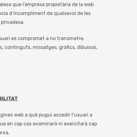
alesa que l’empresa propietària de la web
cia d’incompliment de qualsevol de les
 privadesa.
’Usuari es compromet a no transmetre,
, continguts, missatges, gràfics, dibuixos,
BILITAT
gines web a què pugui accedir l’usuari a
 que en cap cas examinarà ni exercitarà cap
arxa.