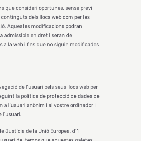
ons que consideri oportunes, sense previ
s continguts dels llocs web com per les
ció. Aquestes modificacions podran
ma admissible en dret i seran de
 a la web i fins que no siguin modificades
avegació de l’usuari pels seus llocs web per
Seguint la política de protecció de dades de
 a l’usuari anònim i al vostre ordinador i
 l’usuari.
e Justícia de la Unió Europea, d’1
 l’usuari del temps que aquestes galetes