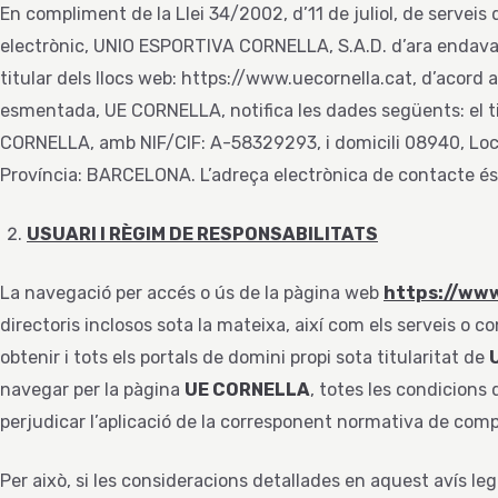
En compliment de la Llei 34/2002, d’11 de juliol, de serveis 
electrònic, UNIO ESPORTIVA CORNELLA, S.A.D. d’ara endav
titular dels llocs web: https://www.uecornella.cat, d’acord am
esmentada, UE CORNELLA, notifica les dades següents: el t
CORNELLA, amb NIF/CIF: A-58329293, i domicili 08940, Lo
Província: BARCELONA. L’adreça electrònica de contacte és
USUARI I RÈGIM DE RESPONSABILITATS
La navegació per accés o ús de la pàgina web
https://www
directoris inclosos sota la mateixa, així com els serveis o 
obtenir i tots els portals de domini propi sota titularitat de
navegar per la pàgina
UE CORNELLA
, totes les condicions
perjudicar l’aplicació de la corresponent normativa de comp
Per això, si les consideracions detallades en aquest avís l