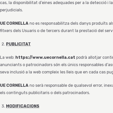
cas, la disponibilitat d’eines adequades per a la detecció i
perjudicials.
UE CORNELLA
no es responsabilitza dels danys produïts a
fitxers dels Usuaris o de tercers durant la prestació del serve
PUBLICITAT
La web:
https://www.uecornella.cat
podrà allotjar conti
anunciants o patrocinadors són els únics responsables d’as
seva inclusió a la web compleix les lleis que en cada cas pug
UE CORNELLA
no serà responsable de qualsevol error, inex
els continguts publicitaris o dels patrocinadors.
MODIFICACIONS