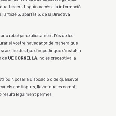
t que tercers tinguin accés a la informació
ticle 5, apartat 3, de la Directiva
tar o rebutjar explícitament l’ús de les
figurar el vostre navegador de manera que
i així ho desitja, d’impedir que s’instal·lin
eb de
UE CORNELLA
, no és preceptiva la
tribuir, posar a disposició o de qualsevol
ar els continguts, llevat que es compti
xò resulti legalment permès.