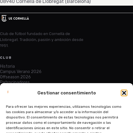
08940 Cornellà de Llobregat (Barcelona)
Club de fútbol fundado en Cornellà de
Llobregat. Tradición, pasión y ambición desde
1951.
CLUB
Historia
Campus Verano 2026
Offseason 2026
Patrocinadores
Gestionar consentimiento
SERVICIOS
Entradas
Para ofrecer las mejores experiencias, utilizamos tecnologías como
Abono
las cookies para almacenar y/o acceder a la información del
Equipaciones
dispositivo. El consentimiento de estas tecnologías nos permitirá
Contacto
procesar datos como el comportamiento de navegación o las
identificaciones únicas en este sitio. No consentir o retirar el
LEGAL