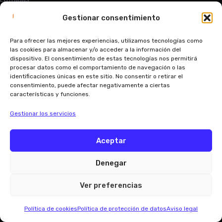
Abono
Equipaciones
Gestionar consentimiento
Contacto
Para ofrecer las mejores experiencias, utilizamos tecnologías como
LEGAL
las cookies para almacenar y/o acceder a la información del
dispositivo. El consentimiento de estas tecnologías nos permitirá
Aviso legal
procesar datos como el comportamiento de navegación o las
Política de privacidad
identificaciones únicas en este sitio. No consentir o retirar el
Política de protección de datos
consentimiento, puede afectar negativamente a ciertas
Tratamiento de datos del menor
características y funciones.
Condiciones de la matriculación
Términos y condiciones
Política de cookies
Gestionar los servicios
Aceptar
©
2026 UE Cornellà. Todos
Denegar
UEC
UEC
FEM
ACADEMY
PRO
UEC
los derechos reservados.
Ver preferencias
FEM
ACADEMY
UEC
FEM
ACADEMY
Política de cookies
Política de protección de datos
Aviso legal