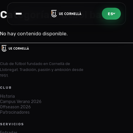
Categoría:
Fútbol base
ES
Abrir menú
No hay contenido disponible.
Club de fútbol fundado en Cornellà de
Llobregat. Tradición, pasión y ambición desde
1951.
CLUB
Historia
Campus Verano 2026
Offseason 2026
Patrocinadores
SERVICIOS
Entradas