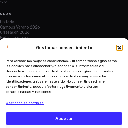
1951.
CLUB
Historia
Campus Verano 2026
Offseason 2026
Patrocinadores
Gestionar consentimiento
SERVICIOS
Entradas
Para ofrecer las mejores experiencias, utilizamos tecnologías como
Abono
las cookies para almacenar y/o acceder a la información del
Equipaciones
dispositivo. El consentimiento de estas tecnologías nos permitirá
Contacto
procesar datos como el comportamiento de navegación o las
identificaciones únicas en este sitio. No consentir o retirar el
LEGAL
consentimiento, puede afectar negativamente a ciertas
características y funciones.
Aviso legal
Política de privacidad
Política de protección de datos
Gestionar los servicios
Tratamiento de datos del menor
Condiciones de la matriculación
Términos y condiciones
Aceptar
Política de cookies