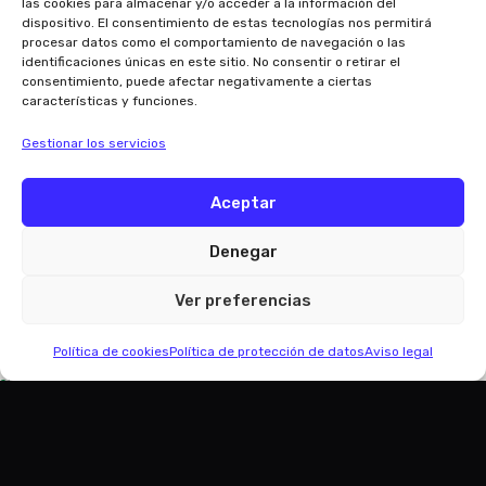
las cookies para almacenar y/o acceder a la información del
dispositivo. El consentimiento de estas tecnologías nos permitirá
Completa el formulario con los datos del jugador o
procesar datos como el comportamiento de navegación o las
jugadora y selecciona las semanas que deseas. Las plazas
identificaciones únicas en este sitio. No consentir o retirar el
consentimiento, puede afectar negativamente a ciertas
son limitadas.
características y funciones.
Una vez completado el proceso, recibirás la confirmación
Gestionar los servicios
de la inscripción por correo electrónico.
Aceptar
¿QUÉ INCLUYE?
Denegar
Entrenamientos de fútbol con técnicos cualificados
Trabajo de técnica individual y partidos por edades
Ver preferencias
Piscina dos veces por semana
Excursiones y actividades especiales
Política de cookies
Política de protección de datos
Aviso legal
Camiseta de regalo semanal
Fiesta del agua y sorteos
Diploma el último día
Acogida opcional (de 8h a 9h)
Entrenamientos específicos para porteros